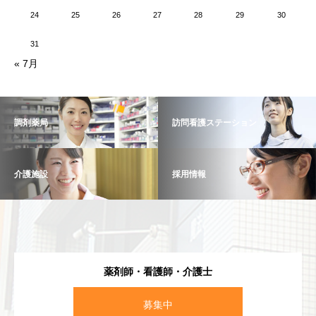
24
25
26
27
28
29
30
31
« 7月
調剤薬局
訪問看護ステーション
介護施設
採用情報
薬剤師・看護師・介護士
募集中