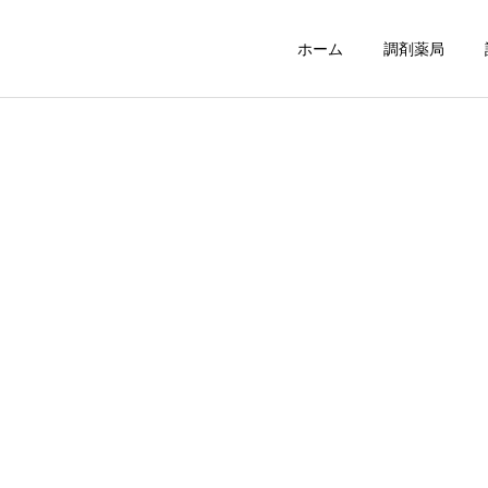
ホーム
調剤薬局
陽だまり倶楽部
陽だまり倶楽部東
ひより訪問看護ステーション