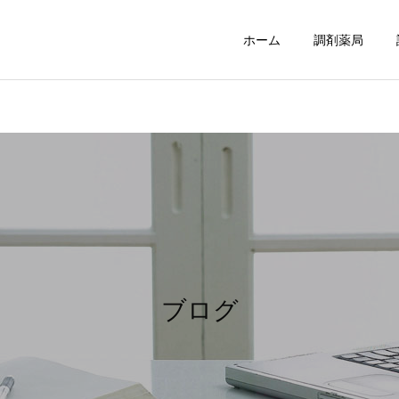
ホーム
調剤薬局
陽だまり倶楽部
陽だまり倶楽部東
ブログ