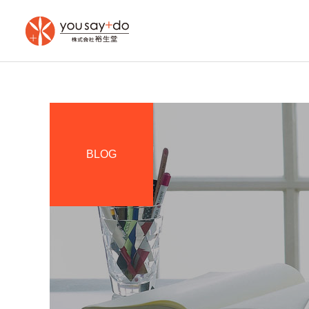
BLOG
木もれ日の館